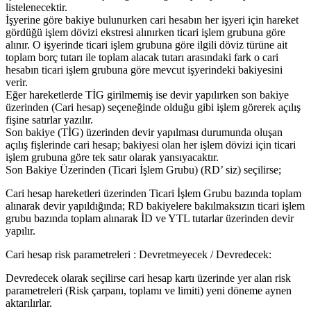
listelenecektir.
İşyerine göre bakiye bulunurken cari hesabın her işyeri için hareket
gördüğü işlem dövizi ekstresi alınırken ticari işlem grubuna göre
alınır. O işyerinde ticari işlem grubuna göre ilgili döviz türüne ait
toplam borç tutarı ile toplam alacak tutarı arasındaki fark o cari
hesabın ticari işlem grubuna göre mevcut işyerindeki bakiyesini
verir.
Eğer hareketlerde TİG girilmemiş ise devir yapılırken son bakiye
üzerinden (Cari hesap) seçeneğinde olduğu gibi işlem görerek açılış
fişine satırlar yazılır.
Son bakiye (TİG) üzerinden devir yapılması durumunda oluşan
açılış fişlerinde cari hesap; bakiyesi olan her işlem dövizi için ticari
işlem grubuna göre tek satır olarak yansıyacaktır.
Son Bakiye Üzerinden (Ticari İşlem Grubu) (RD’ siz) seçilirse;
Cari hesap hareketleri üzerinden Ticari İşlem Grubu bazında toplam
alınarak devir yapıldığında; RD bakiyelere bakılmaksızın ticari işlem
grubu bazında toplam alınarak İD ve YTL tutarlar üzerinden devir
yapılır.
Cari hesap risk parametreleri : Devretmeyecek / Devredecek:
Devredecek olarak seçilirse cari hesap kartı üzerinde yer alan risk
parametreleri (Risk çarpanı, toplamı ve limiti) yeni döneme aynen
aktarılırlar.