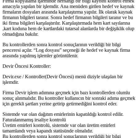
Firma kopyalama işleminde herhangi bir bilgi kaybını kontrol etmek
amacıyla yapılan bir işlemdir. Ana menüden girilen hedef ve kaynak
firmaların dosyaları arasında karşılaştırma yapılır. İlk olarak kaynak
firmanın bilgileri taranır. Sonra hedef firmanın bilgileri taranır ve bu
iki firma bilgileri karşılaştırılır. Karşılaştırmada hem kart sayılarına
,kart koduna hem de kartlardaki tutarsal alanlarda bir değişiklik olup
olmadığına bakılır.
Bu kontrollerden sonra kontrol sonuçlarının verildiği bir bilgi
penceresi açılır. “Log dosyası” seçeneği ile hedef ve kaynak firma
arasında yapılmış işlemler görüntülenir.
Devir Öncesi Kontroller:
Devir.exe / Kontroller(Devir Öncesi) menü diziyle ulaşılan bir
işlemdir.
Firma Devir işlem adımına geçmek için bazı kontrollerden olumlu
sonuç alınmalıdır. Bu kontroller kullanıcın bir sonraki adıma geçmek
için gerekli şartları yerine getirip getirmediğini kontrol eder.
Sistemde var olan dağıtım emirlerinin kapatıldığı kontrol edilir.
Faturalanmamış irsaliye kontrolü
Üretim emirleri kontrolü, sistemde var olan üretim emirleri
tamamlandı veya kapandı statüsünde olmalıdır.
Bu kontrollerden sonra kontrol sonuçlarının verildiği bir bilgi