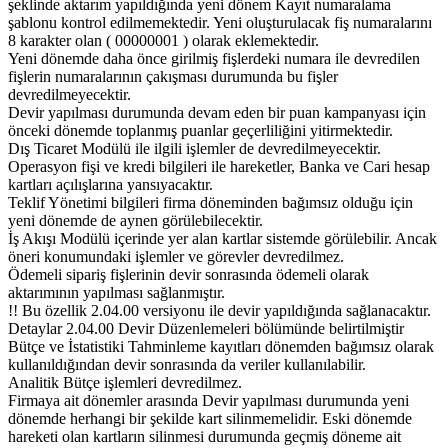
şeklinde aktarım yapıldığında yeni dönem Kayıt numaralama
şablonu kontrol edilmemektedir. Yeni oluşturulacak fiş numaralarını
8 karakter olan ( 00000001 ) olarak eklemektedir.
Yeni dönemde daha önce girilmiş fişlerdeki numara ile devredilen
fişlerin numaralarının çakışması durumunda bu fişler
devredilmeyecektir.
Devir yapılması durumunda devam eden bir puan kampanyası için
önceki dönemde toplanmış puanlar geçerliliğini yitirmektedir.
Dış Ticaret Modülü ile ilgili işlemler de devredilmeyecektir.
Operasyon fişi ve kredi bilgileri ile hareketler, Banka ve Cari hesap
kartları açılışlarına yansıyacaktır.
Teklif Yönetimi bilgileri firma döneminden bağımsız olduğu için
yeni dönemde de aynen görülebilecektir.
İş Akışı Modülü içerinde yer alan kartlar sistemde görülebilir. Ancak
öneri konumundaki işlemler ve görevler devredilmez.
Ödemeli sipariş fişlerinin devir sonrasında ödemeli olarak
aktarımının yapılması sağlanmıştır.
!! Bu özellik 2.04.00 versiyonu ile devir yapıldığında sağlanacaktır.
Detaylar 2.04.00 Devir Düzenlemeleri bölümünde belirtilmiştir
Bütçe ve İstatistiki Tahminleme kayıtları dönemden bağımsız olarak
kullanıldığından devir sonrasında da veriler kullanılabilir.
Analitik Bütçe işlemleri devredilmez.
Firmaya ait dönemler arasında Devir yapılması durumunda yeni
dönemde herhangi bir şekilde kart silinmemelidir. Eski dönemde
hareketi olan kartların silinmesi durumunda geçmiş döneme ait