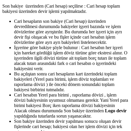
Son bakiye üzerinden (Cari hesap) seçilirse : Cari hesap toplam
bakiyesi üzerinden devir işlemi yapılmaktadır.
Cari hesapların son bakiye (Cari hesap) üzerinden
devredilmesi durumunda bakiyeler işyeri bazında ve işlem
dövizlerine göre ayrıştırılır. Bu durumda her işyeri için ayrı
devir fişi oluşacak ve bu fişler içinde cari hesabın işlem
dövizlerine göre ayrı ayrı bakiyeleri listelenecektir.
İşyerine göre bakiye şöyle bulunur : Cari hesabın her işyeri
için hareket gördüğü işlem döviz türüne göre ekstresi alınır. O
işyerinden ilgili dövizi türüne ait toplam borç tutarı ile toplam
alacak tutarı arasındaki fark o cari hesabın o işyerindeki
bakiyesini verir.
Bu açılıştan sonra cari hesapların kart üzerindeki toplam
bakiyeleri (Yerel para birimi, işlem döviz toplamları ve
raporlama dövizi ) ile önceki dönem sonundaki toplam
bakiyesi birbirini tutmalıdır.
Cari hesabın Yerel para birimi , raporlama dövizi , işlem
dövizi bakiyesinin uyumsuz olmaması gerekir. Yani Yerel para
birimi bakiyesi Borç iken raporlama dövizi bakiyesinin
Alacak olması durumunda Son bakiye üzerinden
Logo devir
yapıldığında tutarlarda sorun yaşanacaktır.
Son bakiye üzerinden devir yapılması sonucu oluşan devir
fişlerinde cari hesap; bakiyesi olan her işlem dövizi için tek