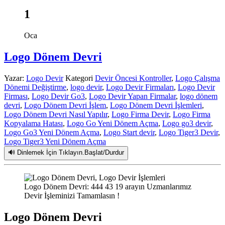
1
Oca
Logo Dönem Devri
Yazar:
Logo Devir
Kategori
Devir Öncesi Kontroller
,
Logo Çalışma
Dönemi Değiştirme
,
logo devir
,
Logo Devir Firmaları
,
Logo Devir
Firması
,
Logo Devir Go3
,
Logo Devir Yapan Firmalar
,
logo dönem
devri
,
Logo Dönem Devri İşlem
,
Logo Dönem Devri İşlemleri
,
Logo Dönem Devri Nasıl Yapılır
,
Logo Firma Devir
,
Logo Firma
Kopyalama Hatası
,
Logo Go Yeni Dönem Açma
,
Logo go3 devir
,
Logo Go3 Yeni Dönem Açma
,
Logo Start devir
,
Logo Tiger3 Devir
,
Logo Tiger3 Yeni Dönem Açma
🔊 Dinlemek İçin Tıklayın.Başlat/Durdur
Logo Dönem Devri: 444 43 19 arayın Uzmanlarımız
Devir İşleminizi Tamamlasın !
Logo Dönem Devri