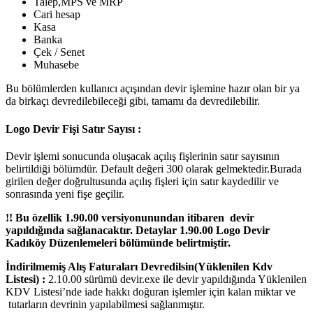
Talep,MPS ve MRP
Cari hesap
Kasa
Banka
Çek / Senet
Muhasebe
Bu bölümlerden kullanıcı açışından devir işlemine hazır olan bir ya
da birkaçı devredilebileceği gibi, tamamı da devredilebilir.
Logo Devir Fişi Satır Sayısı :
Devir işlemi sonucunda oluşacak açılış fişlerinin satır sayısının
belirtildiği bölümdür. Default değeri 300 olarak gelmektedir.Burada
girilen değer doğrultusunda açılış fişleri için satır kaydedilir ve
sonrasında yeni fişe geçilir.
!! Bu özellik 1.90.00 versiyonunundan itibaren devir
yapıldığında sağlanacaktır. Detaylar 1.90.00 Logo Devir
Kadıköy Düzenlemeleri bölümünde belirtmiştir.
İndirilmemiş Alış Faturaları Devredilsin(Yüklenilen Kdv
Listesi) :
2.10.00 sürümü devir.exe ile devir yapıldığında Yüklenilen
KDV Listesi’nde iade hakkı doğuran işlemler için kalan miktar ve
tutarların devrinin yapılabilmesi sağlanmıştır.