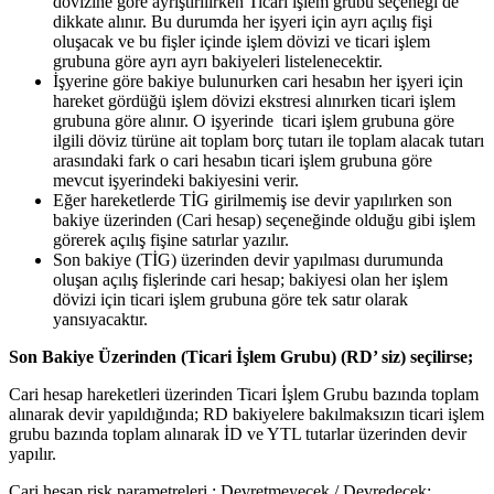
dövizine göre ayrıştırılırken Ticari işlem grubu seçeneği de
dikkate alınır. Bu durumda her işyeri için ayrı açılış fişi
oluşacak ve bu fişler içinde işlem dövizi ve ticari işlem
grubuna göre ayrı ayrı bakiyeleri listelenecektir.
İşyerine göre bakiye bulunurken cari hesabın her işyeri için
hareket gördüğü işlem dövizi ekstresi alınırken ticari işlem
grubuna göre alınır. O işyerinde ticari işlem grubuna göre
ilgili döviz türüne ait toplam borç tutarı ile toplam alacak tutarı
arasındaki fark o cari hesabın ticari işlem grubuna göre
mevcut işyerindeki bakiyesini verir.
Eğer hareketlerde TİG girilmemiş ise devir yapılırken son
bakiye üzerinden (Cari hesap) seçeneğinde olduğu gibi işlem
görerek açılış fişine satırlar yazılır.
Son bakiye (TİG) üzerinden devir yapılması durumunda
oluşan açılış fişlerinde cari hesap; bakiyesi olan her işlem
dövizi için ticari işlem grubuna göre tek satır olarak
yansıyacaktır.
Son Bakiye Üzerinden (Ticari İşlem Grubu) (RD’ siz) seçilirse;
Cari hesap hareketleri üzerinden Ticari İşlem Grubu bazında toplam
alınarak devir yapıldığında; RD bakiyelere bakılmaksızın ticari işlem
grubu bazında toplam alınarak İD ve YTL tutarlar üzerinden devir
yapılır.
Cari hesap risk parametreleri : Devretmeyecek / Devredecek: