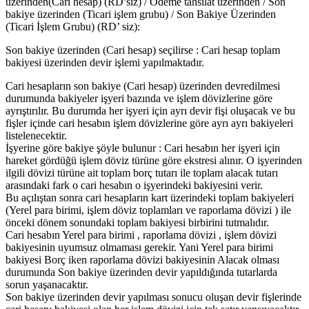
üzerinden(Cari hesap) (RD’siz) / Ödeme tahsilat üzerinden / Son
bakiye üzerinden (Ticari işlem grubu) / Son Bakiye Üzerinden
(Ticari İşlem Grubu) (RD’ siz):
Son bakiye üzerinden (Cari hesap) seçilirse : Cari hesap toplam
bakiyesi üzerinden devir işlemi yapılmaktadır.
Cari hesapların son bakiye (Cari hesap) üzerinden devredilmesi
durumunda bakiyeler işyeri bazında ve işlem dövizlerine göre
ayrıştırılır. Bu durumda her işyeri için ayrı devir fişi oluşacak ve bu
fişler içinde cari hesabın işlem dövizlerine göre ayrı ayrı bakiyeleri
listelenecektir.
İşyerine göre bakiye şöyle bulunur : Cari hesabın her işyeri için
hareket gördüğü işlem döviz türüne göre ekstresi alınır. O işyerinden
ilgili dövizi türüne ait toplam borç tutarı ile toplam alacak tutarı
arasındaki fark o cari hesabın o işyerindeki bakiyesini verir.
Bu açılıştan sonra cari hesapların kart üzerindeki toplam bakiyeleri
(Yerel para birimi, işlem döviz toplamları ve raporlama dövizi ) ile
önceki dönem sonundaki toplam bakiyesi birbirini tutmalıdır.
Cari hesabın Yerel para birimi , raporlama dövizi , işlem dövizi
bakiyesinin uyumsuz olmaması gerekir. Yani Yerel para birimi
bakiyesi Borç iken raporlama dövizi bakiyesinin Alacak olması
durumunda Son bakiye üzerinden devir yapıldığında tutarlarda
sorun yaşanacaktır.
Son bakiye üzerinden devir yapılması sonucu oluşan devir fişlerinde