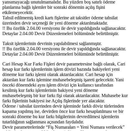
yansımayacağı unutulmamalıdır. Bu yüzden boş satırlı ödeme
planlarına bağlı işlemler bir sonraki dönemin açılış fişini
etkilemeyecektir.
Tahsil edilmemiş kredi kartı fişlerine ait taksitler ödeme tahsilat
üzerinden devir seçeneği ile yeni döneme aktarılmaktadır.
!! Bu özellik 2.04.00 versiyonu ile devir yapıldığında sağlanacaktır.
Detaylar 2.04.00 Devir Düzenlemeleri bölümünde belirtilmiştir.
Taksit işlemlerinin devrinin yapılabilmesi sağlanmıştır.
!! Bu özellik 2.04.00 versiyonu ile devir yapıldığında sağlanacaktır.
Detaylar 2.04.00 Devir Düzenlemeleri bölümünde belirtilmiştir.
Cari Hesap Kur Farkı Fişleri devir parametresine bağlı olarak, Cari
hesap kur farkı işlemlerinin işlem dövizi bazında bakiyeleri yeni
döneme kur farkı işlemi olarak aktarılacaktır. Cari hesap için
aktarılan kur farkı işlemine muhasebeleşmiş işareti gelecektir. Yani
önceki dönemdeki aynı işlem dövizi için kullanıcı tarafından
kesilmiş kur farkı işlemlerinin bakiyesi yeni döneme
muhasebeleşmiş bir kur farkı fişi olarak aktarılacaktır. Muhasebe kur
farkı fişlerinin bakiyesi ise Açılış fişlerinde yer alacaktır.
Ödeme / tahsilat üzerinden devir işleminde farklı döviz türlerinden
kapama yapılmış ise, devirden önce kur farkı hesaplatılması ve bir
sonraki döneme bu kur farkı bilgilerinin devredilmesi işlemlerin
tutarlılığının sağlanması açısından faydalıdır.
Devir parametrelerinde “Fiş Numaraları = Yeni Numara verilecek”