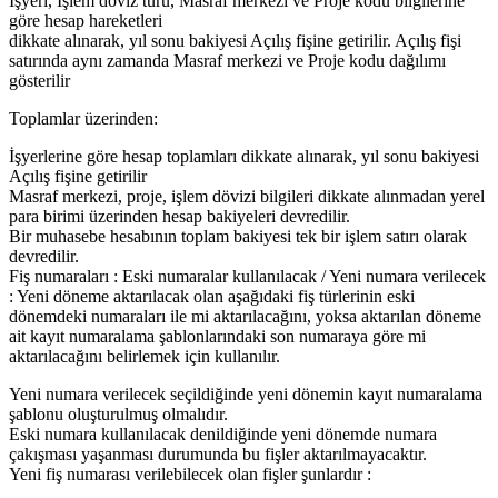
İşyeri, İşlem döviz türü, Masraf merkezi ve Proje kodu bilgilerine
göre hesap hareketleri
dikkate alınarak, yıl sonu bakiyesi Açılış fişine getirilir. Açılış fişi
satırında aynı zamanda Masraf merkezi ve Proje kodu dağılımı
gösterilir
Toplamlar üzerinden:
İşyerlerine göre hesap toplamları dikkate alınarak, yıl sonu bakiyesi
Açılış fişine getirilir
Masraf merkezi, proje, işlem dövizi bilgileri dikkate alınmadan yerel
para birimi üzerinden hesap bakiyeleri devredilir.
Bir muhasebe hesabının toplam bakiyesi tek bir işlem satırı olarak
devredilir.
Fiş numaraları : Eski numaralar kullanılacak / Yeni numara verilecek
: Yeni döneme aktarılacak olan aşağıdaki fiş türlerinin eski
dönemdeki numaraları ile mi aktarılacağını, yoksa aktarılan döneme
ait kayıt numaralama şablonlarındaki son numaraya göre mi
aktarılacağını belirlemek için kullanılır.
Yeni numara verilecek seçildiğinde yeni dönemin kayıt numaralama
şablonu oluşturulmuş olmalıdır.
Eski numara kullanılacak denildiğinde yeni dönemde numara
çakışması yaşanması durumunda bu fişler aktarılmayacaktır.
Yeni fiş numarası verilebilecek olan fişler şunlardır :