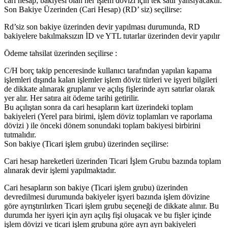
cari hesap; bakiyesi olan her işlem dövizi için tek satır yansıyacaktır.
Son Bakiye Üzerinden (Cari Hesap) (RD’ siz) seçilirse:
Rd’siz son bakiye üzerinden devir yapılması durumunda, RD
bakiyelere bakılmaksızın İD ve YTL tutarlar üzerinden devir yapılır
Ödeme tahsilat üzerinden seçilirse :
C/H borç takip penceresinde kullanıcı tarafından yapılan kapama
işlemleri dışında kalan işlemler işlem döviz türleri ve işyeri bilgileri
de dikkate alınarak gruplanır ve açılış fişlerinde ayrı satırlar olarak
yer alır. Her satıra ait ödeme tarihi getirilir.
Bu açılıştan sonra da cari hesapların kart üzerindeki toplam
bakiyeleri (Yerel para birimi, işlem döviz toplamları ve raporlama
dövizi ) ile önceki dönem sonundaki toplam bakiyesi birbirini
tutmalıdır.
Son bakiye (Ticari işlem grubu) üzerinden seçilirse:
Cari hesap hareketleri üzerinden Ticari İşlem Grubu bazında toplam
alınarak devir işlemi yapılmaktadır.
Cari hesapların son bakiye (Ticari işlem grubu) üzerinden
devredilmesi durumunda bakiyeler işyeri bazında işlem dövizine
göre ayrıştırılırken Ticari işlem grubu seçeneği de dikkate alınır. Bu
durumda her işyeri için ayrı açılış fişi oluşacak ve bu fişler içinde
işlem dövizi ve ticari işlem grubuna göre ayrı ayrı bakiyeleri