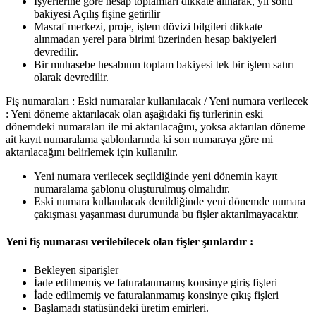
İşyerlerine göre hesap toplamları dikkate alınarak, yıl sonu
bakiyesi Açılış fişine getirilir
Masraf merkezi, proje, işlem dövizi bilgileri dikkate
alınmadan yerel para birimi üzerinden hesap bakiyeleri
devredilir.
Bir muhasebe hesabının toplam bakiyesi tek bir işlem satırı
olarak devredilir.
Fiş numaraları : Eski numaralar kullanılacak / Yeni numara verilecek
: Yeni döneme aktarılacak olan aşağıdaki fiş türlerinin eski
dönemdeki numaraları ile mi aktarılacağını, yoksa aktarılan döneme
ait kayıt numaralama şablonlarında ki son numaraya göre mi
aktarılacağını belirlemek için kullanılır.
Yeni numara verilecek seçildiğinde yeni dönemin kayıt
numaralama şablonu oluşturulmuş olmalıdır.
Eski numara kullanılacak denildiğinde yeni dönemde numara
çakışması yaşanması durumunda bu fişler aktarılmayacaktır.
Yeni fiş numarası verilebilecek olan fişler şunlardır :
Bekleyen siparişler
İade edilmemiş ve faturalanmamış konsinye giriş fişleri
İade edilmemiş ve faturalanmamış konsinye çıkış fişleri
Başlamadı statüsündeki üretim emirleri.