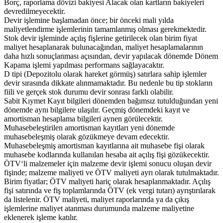
Borç, raporlama dövizi bakiyesi Alacak olan kartların bakiyeleri
devredilmeyecektir.
Devir işlemine başlamadan önce; bir önceki mali yılda
maliyetlendirme işlemlerinin tamamlanmış olması gerekmektedir.
Stok devir işleminde açılış fişlerine getirilecek olan birim fiyat
maliyet hesaplanarak bulunacağından, maliyet hesaplamalarının
daha hızlı sonuçlanması açısından, devir yapılacak dönemde Dönem
Kapama işlemi yapılması performans sağlayacaktır.
D tipi (Depozitolu olarak hareket görmüş) satırlara sahip işlemler
devir sırasında dikkate alınmamaktadır. Bu nedenle bu tip stokların
fiili ve gerçek stok durumu devir sonrası farklı olabilir.
Sabit Kıymet Kayıt bilgileri dönemden bağımsız tutulduğundan yeni
dönemde aynı bilgilere ulaşılır. Geçmiş dönemdeki kayıt ve
amortisman hesaplama bilgileri aynen görülecektir.
Muhasebeleştirilen amortisman kayıtları yeni dönemde
muhasebeleşmiş olarak gözükmeye devam edecektir.
Muhasebeleşmiş amortisman kayıtlarına ait muhasebe fişi olarak
muhasebe kodlarında kullanılan hesaba ait açılış fişi gözükecektir.
ÖTV‘li malzemeler için malzeme devir işlemi sonucu oluşan devir
fişinde; malzeme maliyeti ve ÖTV maliyeti ayrı olarak tutulmaktadır.
Birim fiyatlar; ÖTV maliyeti hariç olarak hesaplanmaktadır. Açılış
fişi satırında ve fiş toplamlarında ÖTV (ek vergi tutarı) ayrıştırılarak
da listelenir. ÖTV maliyeti, maliyet raporlarında ya da çıkış
işlemlerine maliyet atanması durumunda malzeme maliyetine
eklenerek işleme katılır.