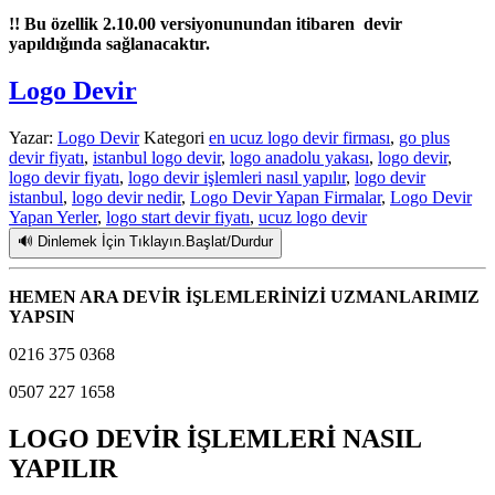
!! Bu özellik 2.10.00 versiyonunundan itibaren devir
yapıldığında sağlanacaktır.
Logo Devir
Yazar:
Logo Devir
Kategori
en ucuz logo devir firması
,
go plus
devir fiyatı
,
istanbul logo devir
,
logo anadolu yakası
,
logo devir
,
logo devir fiyatı
,
logo devir işlemleri nasıl yapılır
,
logo devir
istanbul
,
logo devir nedir
,
Logo Devir Yapan Firmalar
,
Logo Devir
Yapan Yerler
,
logo start devir fiyatı
,
ucuz logo devir
🔊 Dinlemek İçin Tıklayın.Başlat/Durdur
HEMEN ARA DEVİR İŞLEMLERİNİZİ UZMANLARIMIZ
YAPSIN
0216 375 0368
0507 227 1658
LOGO DEVİR İŞLEMLERİ NASIL
YAPILIR