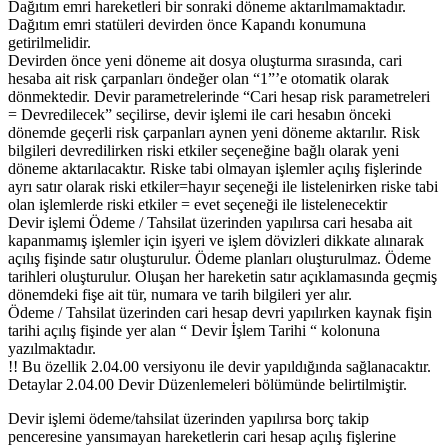
Dağıtım emri hareketleri bir sonraki döneme aktarılmamaktadır.
Dağıtım emri statüleri devirden önce Kapandı konumuna
getirilmelidir.
Devirden önce yeni döneme ait dosya oluşturma sırasında, cari
hesaba ait risk çarpanları öndeğer olan “1”’e otomatik olarak
dönmektedir. Devir parametrelerinde “Cari hesap risk parametreleri
= Devredilecek” seçilirse, devir işlemi ile cari hesabın önceki
dönemde geçerli risk çarpanları aynen yeni döneme aktarılır. Risk
bilgileri devredilirken riski etkiler seçeneğine bağlı olarak yeni
döneme aktarılacaktır. Riske tabi olmayan işlemler açılış fişlerinde
ayrı satır olarak riski etkiler=hayır seçeneği ile listelenirken riske tabi
olan işlemlerde riski etkiler = evet seçeneği ile listelenecektir
Devir işlemi Ödeme / Tahsilat üzerinden yapılırsa cari hesaba ait
kapanmamış işlemler için işyeri ve işlem dövizleri dikkate alınarak
açılış fişinde satır oluşturulur. Ödeme planları oluşturulmaz. Ödeme
tarihleri oluşturulur. Oluşan her hareketin satır açıklamasında geçmiş
dönemdeki fişe ait tür, numara ve tarih bilgileri yer alır.
Ödeme / Tahsilat üzerinden cari hesap devri yapılırken kaynak fişin
tarihi açılış fişinde yer alan “ Devir İşlem Tarihi “ kolonuna
yazılmaktadır.
!! Bu özellik 2.04.00 versiyonu ile devir yapıldığında sağlanacaktır.
Detaylar 2.04.00 Devir Düzenlemeleri bölümünde belirtilmiştir.
Devir işlemi ödeme/tahsilat üzerinden yapılırsa borç takip
penceresine yansımayan hareketlerin cari hesap açılış fişlerine