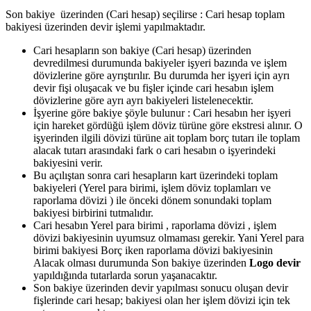
Son bakiye üzerinden (Cari hesap) seçilirse : Cari hesap toplam
bakiyesi üzerinden devir işlemi yapılmaktadır.
Cari hesapların son bakiye (Cari hesap) üzerinden
devredilmesi durumunda bakiyeler işyeri bazında ve işlem
dövizlerine göre ayrıştırılır. Bu durumda her işyeri için ayrı
devir fişi oluşacak ve bu fişler içinde cari hesabın işlem
dövizlerine göre ayrı ayrı bakiyeleri listelenecektir.
İşyerine göre bakiye şöyle bulunur : Cari hesabın her işyeri
için hareket gördüğü işlem döviz türüne göre ekstresi alınır. O
işyerinden ilgili dövizi türüne ait toplam borç tutarı ile toplam
alacak tutarı arasındaki fark o cari hesabın o işyerindeki
bakiyesini verir.
Bu açılıştan sonra cari hesapların kart üzerindeki toplam
bakiyeleri (Yerel para birimi, işlem döviz toplamları ve
raporlama dövizi ) ile önceki dönem sonundaki toplam
bakiyesi birbirini tutmalıdır.
Cari hesabın Yerel para birimi , raporlama dövizi , işlem
dövizi bakiyesinin uyumsuz olmaması gerekir. Yani Yerel para
birimi bakiyesi Borç iken raporlama dövizi bakiyesinin
Alacak olması durumunda Son bakiye üzerinden
Logo devir
yapıldığında tutarlarda sorun yaşanacaktır.
Son bakiye üzerinden devir yapılması sonucu oluşan devir
fişlerinde cari hesap; bakiyesi olan her işlem dövizi için tek