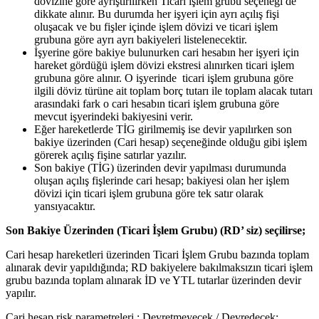
dövizine göre ayrıştırılırken Ticari işlem grubu seçeneği de
dikkate alınır. Bu durumda her işyeri için ayrı açılış fişi
oluşacak ve bu fişler içinde işlem dövizi ve ticari işlem
grubuna göre ayrı ayrı bakiyeleri listelenecektir.
İşyerine göre bakiye bulunurken cari hesabın her işyeri için
hareket gördüğü işlem dövizi ekstresi alınırken ticari işlem
grubuna göre alınır. O işyerinde ticari işlem grubuna göre
ilgili döviz türüne ait toplam borç tutarı ile toplam alacak tutarı
arasındaki fark o cari hesabın ticari işlem grubuna göre
mevcut işyerindeki bakiyesini verir.
Eğer hareketlerde TİG girilmemiş ise devir yapılırken son
bakiye üzerinden (Cari hesap) seçeneğinde olduğu gibi işlem
görerek açılış fişine satırlar yazılır.
Son bakiye (TİG) üzerinden devir yapılması durumunda
oluşan açılış fişlerinde cari hesap; bakiyesi olan her işlem
dövizi için ticari işlem grubuna göre tek satır olarak
yansıyacaktır.
Son Bakiye Üzerinden (Ticari İşlem Grubu) (RD’ siz) seçilirse;
Cari hesap hareketleri üzerinden Ticari İşlem Grubu bazında toplam
alınarak devir yapıldığında; RD bakiyelere bakılmaksızın ticari işlem
grubu bazında toplam alınarak İD ve YTL tutarlar üzerinden devir
yapılır.
Cari hesap risk parametreleri : Devretmeyecek / Devredecek: