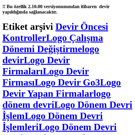
!! Bu özellik 2.10.00 versiyonunundan itibaren devir
yapıldığında sağlanacaktır.
Etiket arşivi
Devir Öncesi
Kontroller
Logo Çalışma
Dönemi Değiştirme
logo
devir
Logo Devir
Firmaları
Logo Devir
Firması
Logo Devir Go3
Logo
Devir Yapan Firmalar
logo
dönem devri
Logo Dönem Devri
İşlem
Logo Dönem Devri
İşlemleri
Logo Dönem Devri