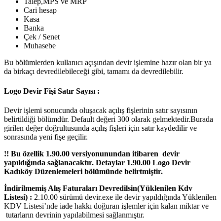
Talep,MPS ve MRP
Cari hesap
Kasa
Banka
Çek / Senet
Muhasebe
Bu bölümlerden kullanıcı açışından devir işlemine hazır olan bir ya
da birkaçı devredilebileceği gibi, tamamı da devredilebilir.
Logo Devir Fişi Satır Sayısı :
Devir işlemi sonucunda oluşacak açılış fişlerinin satır sayısının
belirtildiği bölümdür. Default değeri 300 olarak gelmektedir.Burada
girilen değer doğrultusunda açılış fişleri için satır kaydedilir ve
sonrasında yeni fişe geçilir.
!! Bu özellik 1.90.00 versiyonunundan itibaren devir
yapıldığında sağlanacaktır. Detaylar 1.90.00 Logo Devir
Kadıköy Düzenlemeleri bölümünde belirtmiştir.
İndirilmemiş Alış Faturaları Devredilsin(Yüklenilen Kdv
Listesi) :
2.10.00 sürümü devir.exe ile devir yapıldığında Yüklenilen
KDV Listesi’nde iade hakkı doğuran işlemler için kalan miktar ve
tutarların devrinin yapılabilmesi sağlanmıştır.