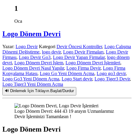
1
Oca
Logo Dönem Devri
Yazar:
Logo Devir
Kategori
Devir Öncesi Kontroller
,
Logo Çalışma
Dönemi Değiştirme
,
logo devir
,
Logo Devir Firmaları
,
Logo Devir
Firması
,
Logo Devir Go3
,
Logo Devir Yapan Firmalar
,
logo dönem
devri
,
Logo Dönem Devri İşlem
,
Logo Dönem Devri İşlemleri
,
Logo Dönem Devri Nasıl Yapılır
,
Logo Firma Devir
,
Logo Firma
Kopyalama Hatası
,
Logo Go Yeni Dönem Açma
,
Logo go3 devir
,
Logo Go3 Yeni Dönem Açma
,
Logo Start devir
,
Logo Tiger3 Devir
,
Logo Tiger3 Yeni Dönem Açma
🔊 Dinlemek İçin Tıklayın.Başlat/Durdur
Logo Dönem Devri: 444 43 19 arayın Uzmanlarımız
Devir İşleminizi Tamamlasın !
Logo Dönem Devri