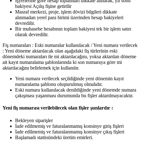
İşyerlerine göre hesap toplamları dikkate alınarak, yıl sonu
bakiyesi Açılış fişine getirilir
Masraf merkezi, proje, işlem dövizi bilgileri dikkate
alınmadan yerel para birimi üzerinden hesap bakiyeleri
devredilir.
Bir muhasebe hesabının toplam bakiyesi tek bir işlem satırı
olarak devredilir.
Fiş numaraları : Eski numaralar kullanılacak / Yeni numara verilecek
: Yeni döneme aktarılacak olan aşağıdaki fiş türlerinin eski
dönemdeki numaraları ile mi aktarılacağını, yoksa aktarılan döneme
ait kayıt numaralama şablonlarında ki son numaraya göre mi
aktarılacağını belirlemek için kullanılır.
Yeni numara verilecek seçildiğinde yeni dönemin kayıt
numaralama şablonu oluşturulmuş olmalıdır.
Eski numara kullanılacak denildiğinde yeni dönemde numara
çakışması yaşanması durumunda bu fişler aktarılmayacaktır.
Yeni fiş numarası verilebilecek olan fişler şunlardır :
Bekleyen siparişler
İade edilmemiş ve faturalanmamış konsinye giriş fişleri
İade edilmemiş ve faturalanmamış konsinye çıkış fişleri
Başlamadı statüsündeki üretim emirleri.