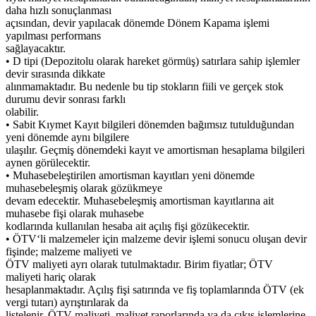
daha hızlı sonuçlanması
açısından, devir yapılacak dönemde Dönem Kapama işlemi
yapılması performans
sağlayacaktır.
• D tipi (Depozitolu olarak hareket görmüş) satırlara sahip işlemler
devir sırasında dikkate
alınmamaktadır. Bu nedenle bu tip stokların fiili ve gerçek stok
durumu devir sonrası farklı
olabilir.
• Sabit Kıymet Kayıt bilgileri dönemden bağımsız tutulduğundan
yeni dönemde aynı bilgilere
ulaşılır. Geçmiş dönemdeki kayıt ve amortisman hesaplama bilgileri
aynen görülecektir.
• Muhasebeleştirilen amortisman kayıtları yeni dönemde
muhasebeleşmiş olarak gözükmeye
devam edecektir. Muhasebeleşmiş amortisman kayıtlarına ait
muhasebe fişi olarak muhasebe
kodlarında kullanılan hesaba ait açılış fişi gözükecektir.
• ÖTV‘li malzemeler için malzeme devir işlemi sonucu oluşan devir
fişinde; malzeme maliyeti ve
ÖTV maliyeti ayrı olarak tutulmaktadır. Birim fiyatlar; ÖTV
maliyeti hariç olarak
hesaplanmaktadır. Açılış fişi satırında ve fiş toplamlarında ÖTV (ek
vergi tutarı) ayrıştırılarak da
listelenir. ÖTV maliyeti, maliyet raporlarında ya da çıkış işlemlerine