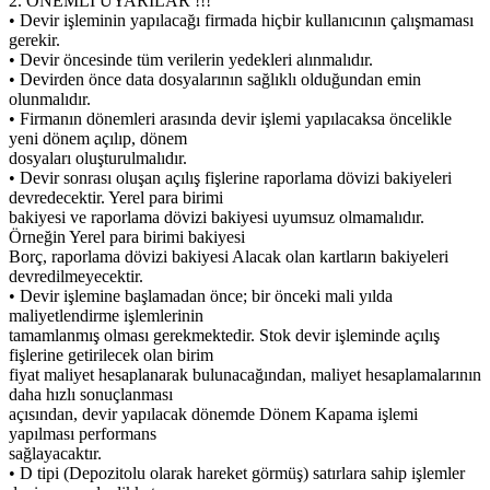
2. ÖNEMLİ UYARILAR !!!
• Devir işleminin yapılacağı firmada hiçbir kullanıcının çalışmaması
gerekir.
• Devir öncesinde tüm verilerin yedekleri alınmalıdır.
• Devirden önce data dosyalarının sağlıklı olduğundan emin
olunmalıdır.
• Firmanın dönemleri arasında devir işlemi yapılacaksa öncelikle
yeni dönem açılıp, dönem
dosyaları oluşturulmalıdır.
• Devir sonrası oluşan açılış fişlerine raporlama dövizi bakiyeleri
devredecektir. Yerel para birimi
bakiyesi ve raporlama dövizi bakiyesi uyumsuz olmamalıdır.
Örneğin Yerel para birimi bakiyesi
Borç, raporlama dövizi bakiyesi Alacak olan kartların bakiyeleri
devredilmeyecektir.
• Devir işlemine başlamadan önce; bir önceki mali yılda
maliyetlendirme işlemlerinin
tamamlanmış olması gerekmektedir. Stok devir işleminde açılış
fişlerine getirilecek olan birim
fiyat maliyet hesaplanarak bulunacağından, maliyet hesaplamalarının
daha hızlı sonuçlanması
açısından, devir yapılacak dönemde Dönem Kapama işlemi
yapılması performans
sağlayacaktır.
• D tipi (Depozitolu olarak hareket görmüş) satırlara sahip işlemler