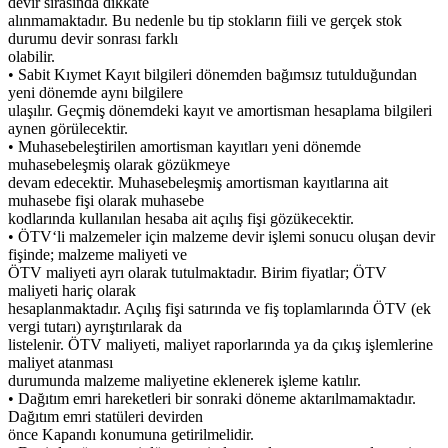
devir sırasında dikkate
alınmamaktadır. Bu nedenle bu tip stokların fiili ve gerçek stok
durumu devir sonrası farklı
olabilir.
• Sabit Kıymet Kayıt bilgileri dönemden bağımsız tutulduğundan
yeni dönemde aynı bilgilere
ulaşılır. Geçmiş dönemdeki kayıt ve amortisman hesaplama bilgileri
aynen görülecektir.
• Muhasebeleştirilen amortisman kayıtları yeni dönemde
muhasebeleşmiş olarak gözükmeye
devam edecektir. Muhasebeleşmiş amortisman kayıtlarına ait
muhasebe fişi olarak muhasebe
kodlarında kullanılan hesaba ait açılış fişi gözükecektir.
• ÖTV‘li malzemeler için malzeme devir işlemi sonucu oluşan devir
fişinde; malzeme maliyeti ve
ÖTV maliyeti ayrı olarak tutulmaktadır. Birim fiyatlar; ÖTV
maliyeti hariç olarak
hesaplanmaktadır. Açılış fişi satırında ve fiş toplamlarında ÖTV (ek
vergi tutarı) ayrıştırılarak da
listelenir. ÖTV maliyeti, maliyet raporlarında ya da çıkış işlemlerine
maliyet atanması
durumunda malzeme maliyetine eklenerek işleme katılır.
• Dağıtım emri hareketleri bir sonraki döneme aktarılmamaktadır.
Dağıtım emri statüleri devirden
önce Kapandı konumuna getirilmelidir.