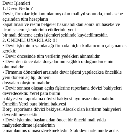
Devir İşlemleri
1. Devir Nedir ?
Devir, firmalar için tanımlanmış olan mali yıl sonunda, muhasebe
açısından tüm hesapların
kapatılması ve resmi belgeler hazırlandıktan sonra muhasebe ve
ticari sistem işlemlerinin etkilerinin yeni
bir mali döneme açılış işlemleri şeklinde kaydedilmesidir.
2. ÖNEMLİ UYARILAR !!!
• Devir işleminin yapılacağı firmada hiçbir kullanıcının çalışmaması
gerekir.
• Devir öncesinde tüm verilerin yedekleri alınmalıdır.
• Devirden önce data dosyalarının sağlıklı olduğundan emin
olunmalıdır.
• Firmanın dönemleri arasında devir işlemi yapılacaksa öncelikle
yeni dönem açılıp, dönem
dosyaları oluşturulmalıdır.
• Devir sonrası oluşan açılış fişlerine raporlama dövizi bakiyeleri
devredecektir. Yerel para birimi
bakiyesi ve raporlama dövizi bakiyesi uyumsuz olmamalıdır.
Örneğin Yerel para birimi bakiyesi
Borç, raporlama dövizi bakiyesi Alacak olan kartların bakiyeleri
devredilmeyecektir.
• Devir işlemine başlamadan önce; bir önceki mali yılda
maliyetlendirme işlemlerinin
tamamlanmış olması gerekmektedir. Stok devir işleminde açılış