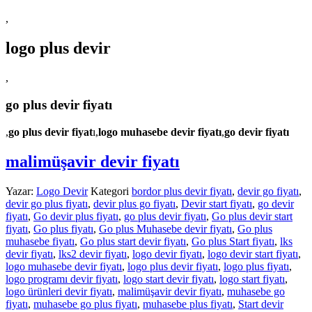
,
logo plus devir
,
go plus devir fiyatı
,
go plus devir fiyat
ı,
logo muhasebe devir fiyatı
,
go devir fiyatı
malimüşavir devir fiyatı
Yazar:
Logo Devir
Kategori
bordor plus devir fiyatı
,
devir go fiyatı
,
devir go plus fiyatı
,
devir plus go fiyatı
,
Devir start fiyatı
,
go devir
fiyatı
,
Go devir plus fiyatı
,
go plus devir fiyatı
,
Go plus devir start
fiyatı
,
Go plus fiyatı
,
Go plus Muhasebe devir fiyatı
,
Go plus
muhasebe fiyatı
,
Go plus start devir fiyatı
,
Go plus Start fiyatı
,
lks
devir fiyatı
,
lks2 devir fiyatı
,
logo devir fiyatı
,
logo devir start fiyatı
,
logo muhasebe devir fiyatı
,
logo plus devir fiyatı
,
logo plus fiyatı
,
logo programı devir fiyatı
,
logo start devir fiyatı
,
logo start fiyatı
,
logo ürünleri devir fiyatı
,
malimüşavir devir fiyatı
,
muhasebe go
fiyatı
,
muhasebe go plus fiyatı
,
muhasebe plus fiyatı
,
Start devir